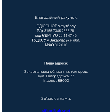
Благодійний рахунок:
СДЮСШОР з футболу
Р/р 3155 7346 2536 28
код ЄДРПУО 20 44 47 45
ГУДКСУ у Закарпаській обл.
МФО 812 016
Наша адреса:
Закарпатська область, м. Ужгород.
вул. Підградська, 33
Індекс : 88000
Зв’язок з нами:
sjfsor@ukr.net