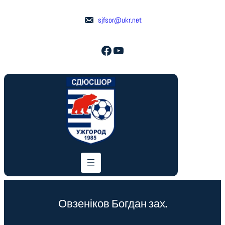
sjfsor@ukr.net
Facebook
YouTube
Овзеніков Богдан зах.