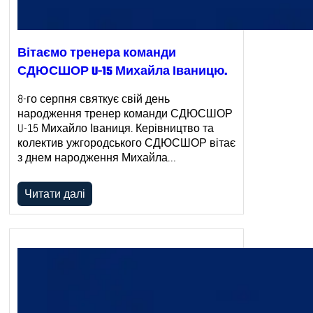
Вітаємо тренера команди
СДЮСШОР U-15 Михайла Іваницю.
8-го серпня святкує свій день
народження тренер команди СДЮСШОР
U-15 Михайло Іваниця. Керівництво та
колектив ужгородського СДЮСШОР вітає
з днем народження Михайла…
Читати далі