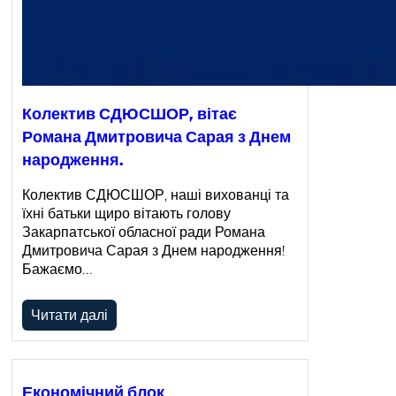
Колектив СДЮСШОР, вітає
Романа Дмитровича Сарая з Днем
народження.
Колектив СДЮСШОР, наші вихованці та
їхні батьки щиро вітають голову
Закарпатської обласної ради Романа
Дмитровича Сарая з Днем народження!
Бажаємо…
Читати далі
Економічний блок