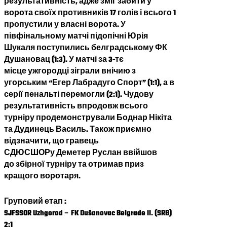
результативність, адже зміг забити у
ворота своїх противників 17 голів і всього 1
пропустили у власні ворота. У
півфінальному матчі підопічні Юрія
Шукаля поступились белградському ФК
Душановац (1:3). У матчі за 3-тє
місце ужгородці зіграли внічию з
угорським “Егер Лабрадуго Спорт” (1:1), а в
серії пенальті перемогли (2:1). Чудову
результативність впродовж всього
турніру продемонстрували Боднар Нікіта
та Дудинець Василь. Також приємно
відзначити, що гравець
СДЮСШОРу Деметер Руслан ввійшов
до збірної турніру та отримав приз
кращого воротаря.
Груповий етап :
SJFSSOR Uzhgorod – FK Dušanovac Belgrade II. (SRB)
2:1