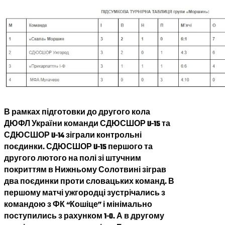
В рамках підготовки до другого кола
ДЮФЛ України команди СДЮСШОР U-15 та
СДЮСШОР U-14 зіграли контрольні
поєдинки. СДЮСШОР U-15 першого та
другого лютого на полі зі штучним
покриттям в Нижньому Солотвині зіграв
два поєдинки проти словацьких команд. В
першому матчі ужгородці зустрічались з
командою з ФК “Кошіце” і мінімально
поступились з рахунком 1-0. А в другому