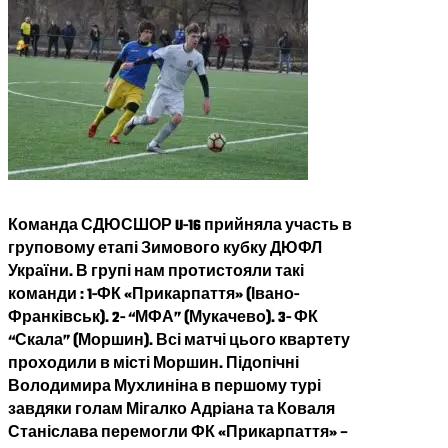
Команда СДЮСШОР U-16 прийняла участь в
груповому етапі Зимового кубку ДЮФЛ
України. В групі нам протистояли такі
команди : 1-ФК «Прикарпаття» (Івано-
Франківськ). 2- “МФА” (Мукачево). 3- ФК
“Скала” (Моршин). Всі матчі цього квартету
проходили в місті Моршин. Підопічні
Володимира Мухлиніна в першому турі
завдяки голам Мігалко Адріана та Коваля
Станіслава перемогли ФК «Прикарпаття» –