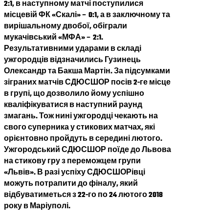
2:1, в наступному матчі поступилися
місцевій ФК «Скалі» – 0:1, а в заключному та
вирішальному двобої, обіграли
мукачівський «МФА» – 2:1.
Результативними ударами в складі
ужгородців відзначились Гузинець
Олександр та Бакша Мартін. За підсумками
зіграних матчів СДЮСШОР посів 2-ге місце
в групі, що дозволило йому успішно
кваліфікуватися в наступний раунд
змагань. Тож нині ужгородці чекають на
свого суперника у стикових матчах, які
орієнтовно пройдуть в середині лютого.
Ужгородський СДЮСШОР поїде до Львова
на стикову гру з переможцем групи
«Львів». В разі успіху СДЮСШОРівці
можуть потрапити до фіналу, який
відбуватиметься з 22-го по 24 лютого 2018
року в Маріуполі.