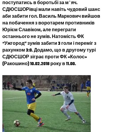
поступатись в боротьбі за м`яч.
СДЮСШОРівці мали навіть чудовий шанс
аби забити гол. Василь Маркович вийшов
на побачення з воротарем противників
Юрієм Славіком, але переграти
останнього не зумів. Натомість ФК
“Ужгород” зумів забити 3 голи і переміг з
рахунком 3:0. Додамо, що в другому турі
СДЮСШОР зіграє проти ФК «Колос»
(Ракошино) 10.02.2018 року в 11.00.