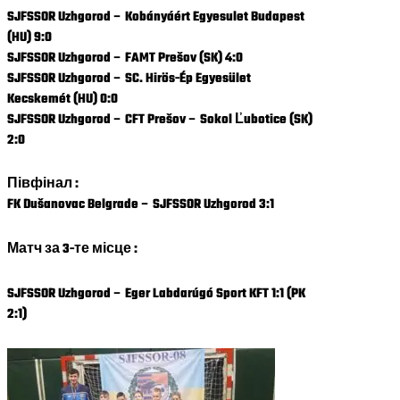
SJFSSOR Uzhgorod – Kobányáért Egyesulet Budapest
(HU) 9:0
SJFSSOR Uzhgorod – FAMT Prešov (SK) 4:0
SJFSSOR Uzhgorod – SC. Hirös-Ép Egyesület
Kecskemét (HU) 0:0
SJFSSOR Uzhgorod – CFT Prešov – Sokol Ľubotice (SK)
2:0
Півфінал :
FK Dušanovac Belgrade – SJFSSOR Uzhgorod 3:1
Матч за 3-те місце :
SJFSSOR Uzhgorod – Eger Labdarúgó Sport KFT 1:1 (PK
2:1)