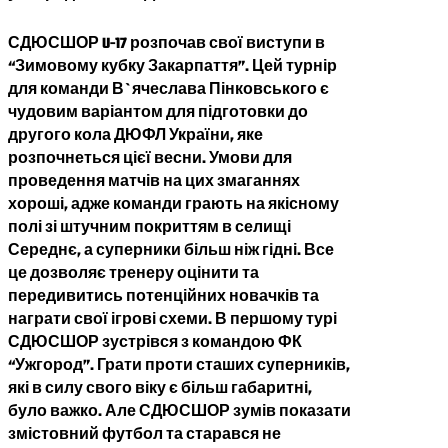
СДЮСШОР U-17 розпочав свої виступи в
“Зимовому кубку Закарпаття”. Цей турнір
для команди В`ячеслава Пінковського є
чудовим варіантом для підготовки до
другого кола ДЮФЛ України, яке
розпочнеться цієї весни. Умови для
проведення матчів на цих змаганнях
хороші, адже команди грають на якісному
полі зі штучним покриттям в селищі
Середнє, а суперники більш ніж гідні. Все
це дозволяє тренеру оцінити та
передивитись потенційних новачків та
награти свої ігрові схеми. В першому турі
СДЮСШОР зустрівся з командою ФК
“Ужгород”. Грати проти сташих суперників,
які в силу свого віку є більш габаритні,
було важко. Але СДЮСШОР зумів показати
змістовний футбол та старався не