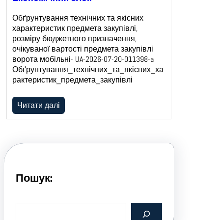
Обґрунтування технічних та якісних
характеристик предмета закупівлі,
розміру бюджетного призначення,
очікуваної вартості предмета закупівлі
ворота мобільні- UA-2026-07-20-011398-a
Обґрунтування_технічних_та_якісних_ха
рактеристик_предмета_закупівлі
Читати далі
Пошук:
S
e