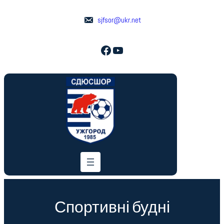
Перейти
до
sjfsor@ukr.net
вмісту
Facebook
YouTube
Спортивні будні