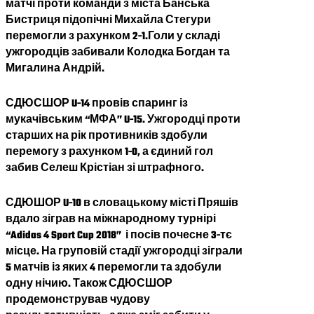
матчі проти команди з міста Банська
Бистриця підопічні Михайла Стегури
перемогли з рахунком 2-1.Голи у складі
ужгородців забивали Колодка Богдан та
Мигалина Андрій.
СДЮСШОР U-14 провів спаринг із
мукачівським “МФА” U-15. Ужгородці проти
старших на рік противників здобули
перемогу з рахунком 1-0, а єдиний гол
забив Селеш Крістіан зі штрафного.
СДЮШОР U-10 в словацькому місті Пряшів
вдало зіграв на міжнародному турнірі
“Adidas 4 Sport Cup 2018” і посів почесне 3-тє
місце. На груповій стадії ужгородці зіграли
5 матчів із яких 4 перемогли та здобули
одну нічию. Також СДЮСШОР
продемонстрував чудову