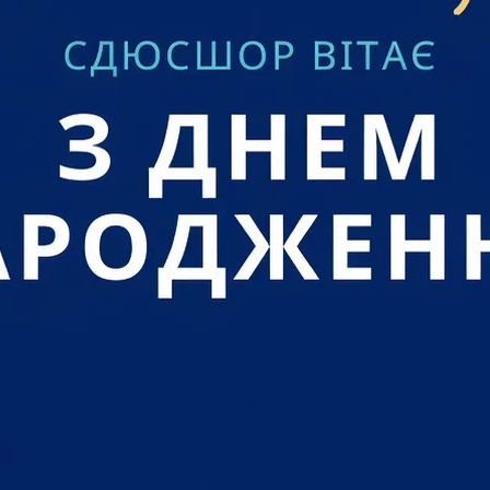
021
2021
2021
021
 2021
21
21
020
 2020
2020
 2020
2020
020
2020