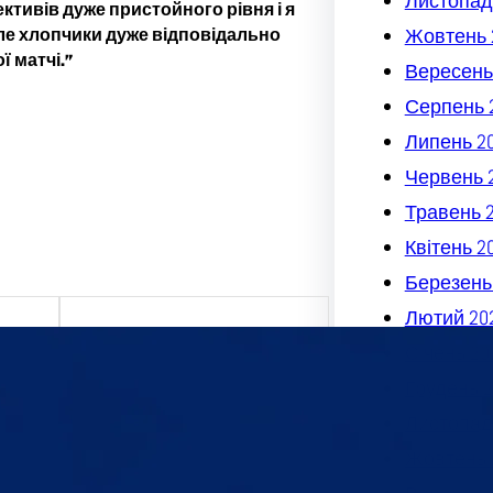
Листопад
ктивів дуже пристойного рівня і я
Жовтень 
але хлопчики дуже відповідально
ї матчі.”
Вересень
Серпень 
Липень 2
Червень 
Травень 
Квітень 2
Березень
Лютий 20
Січень 20
х та
Грудень 2
Листопад
міру
я,
Жовтень 
дмета