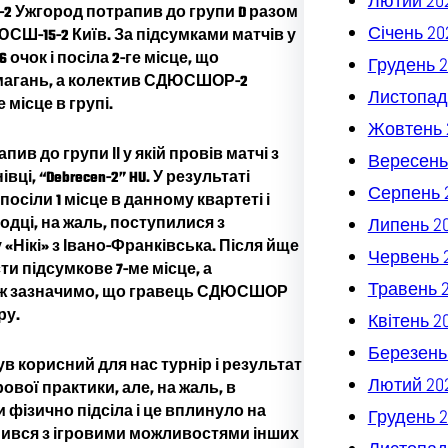
Лютий 20
Р-2 Ужгород потрапив до групи D разом
Січень 20
 ДЮСШ-15-2 Київ. За підсумками матчів у
ок і посіла 2-ге місце, що
Грудень 2
магань, а колектив СДЮСШОР-2
Листопад
 місце в групі.
Жовтень 
 до групи ІІ у якій провів матчі з
Вересень
ці, “Debrecen-2” HU. У результаті
Серпень 
осіли 1 місце в данному квартеті і
одці, на жаль, поступилися з
Липень 2
«Нікі» з Івано-Франківська. Після йще
Червень 
и підсумкове 7-ме місце, а
Травень 
кож зазначимо, що гравець СДЮСШОР
ру.
Квітень 2
Березень
в корисний для нас турнір і результат
Лютий 20
вої практики, але, на жаль, в
 фізично підсіла і це вплинуло на
Грудень 2
омився з ігровими можливостями інших