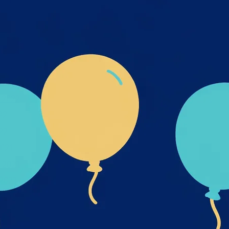
 2022
2022
022
2022
2022
022
 2022
22
22
021
 2021
2021
 2021
2021