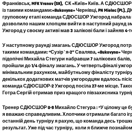
Франківськ, MFK Vranov (SK), СК «Київ» Київ. А СДЮСШО
із такими командами:«Bukovyna» Чернівці, PN Mielec (PL),
груповому етапі команда СДЮСШОР Ужгород набрала 6 оч
дозволило нашим хлопцям вийти в наступний раунд з
Ужгород у своєму активі мав 3 залікові бали і зайняв 4-те
У наступному раунді змагань СДЮСШОР Ужгород потрапив
такими командами: “Сузір`я-2” Свалява, «Bukovyna» Чернів
підопічні Михайла Стегури набравши 7 залікових балів, п
пройшли до 1/4 фіналу змагань. У четвертьфіналі ужгор
мінімальним рахунком, майбутньому фіналісту турніру 
декількох додаткових матчів ужгородцям вдалось пісіст
команда СДЮСШОР-2 Ужгород посіла 27-ме місце. Та
Готра Сергій отримав приз кращого півзахисника турні
Тренер СДЮСШОР U-9 Михайло Стегура : “У цілому це бу
я вважаю справедливим. Хлопчики отримали багато ігро
останній день турніру я рахую, що команда десь трошки
результат. Уже під час турніру, коли я ближче познай