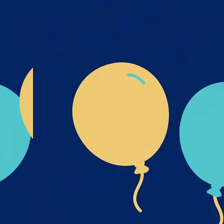
Вересень
і- UA-
Серпень 
их_та
Липень 2
к_пре
Червень 
Травень 
Квітень 2
Березень
Лютий 20
Січень 20
Грудень 2
Листопад
Жовтень 
Вересень
Серпень 