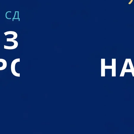
Липень 2
Червень 
Травень 
Квітень 2
Березень
Лютий 20
Січень 20
Грудень 2
Листопад
Жовтень 
Вересень
Серпень 
Липень 2
Червень 