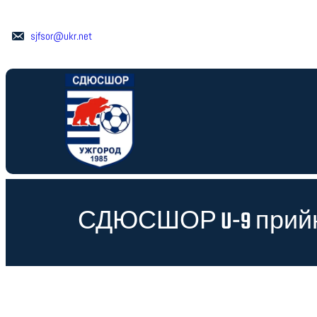
Перейти
до
sjfsor@ukr.net
вмісту
СДЮСШОР U-9 прийняв