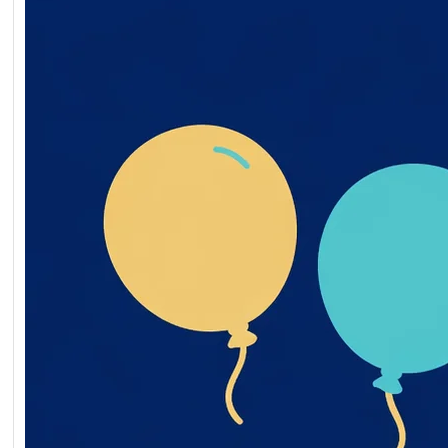
закупівлі ворота мобільн
2026-07-20-011398-a
Обґрунтування_технічн
_якісних_характеристи
дмета_закупівлі
Читати далі