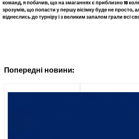
команд, я побачив, що на змаганнях є приблизно 10 коле
зрозумів, що попасти у першу вісімку буде не просто, 
віднеслись до турніру і з великим запалом грали всі сво
Попередні новини:
Економічний блок
Обґрунтування технічни
якісних характеристик
предмета закупівлі, роз
бюджетного призначенн
очікуваної вартості пре