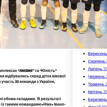
Квітень 2
Березень
Лютий 20
Січень 20
Грудень 2
Листопад
Жовтень 
Вересень
Серпень 
Липень 2
плексах “ZINEDINE” та “Юність”
ня відбувались серед діток вікової
Червень 
и участь 32 команди з України,
Травень 
Квітень 2
 обома складами. В результаті
Березень
з такими командами:«Ніка» Івано-