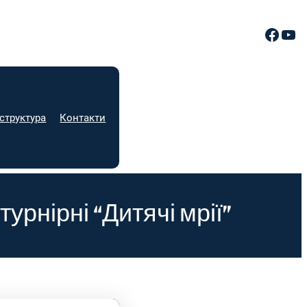
Facebook
YouTube
структура
Контакти
рнірні “Дитячі мрії”