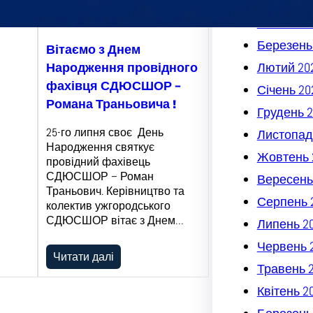
Травень 
Квітень 2
Березень
Вітаємо з Днем
Лютий 20
Народження провідного
фахівця СДЮСШОР –
Січень 20
Романа Траньовича !
Грудень 2
25-го липня своє День
Листопад
Народження святкує
Жовтень 
провідний фахівець
СДЮСШОР – Роман
Вересень
Траньович. Керівництво та
Серпень 
колектив ужгородського
СДЮСШОР вітає з Днем…
Липень 2
Червень 
Читати далі
Травень 
Квітень 2