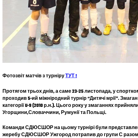
Фотозвіт матчів з турніру
ТУТ !
Протягом трьох днів, а саме 23-25 листопада, у спортком
проходив 5-ий міжніродний турнір “Дитячі мрії”. Змаган
категорії U-9 (2010 р.н.). Цього року у змаганнях прийнял
Угорщини,Словаччини, Румунії та Польщі.
Команди СДЮСШОР на цьому турнірі були представлені
жеребу СДЮСШОР Ужгород потрапив до групи С разом і