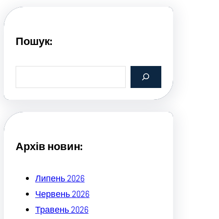
Пошук:
S
e
a
r
c
h
Архів новин:
Липень 2026
Червень 2026
Травень 2026