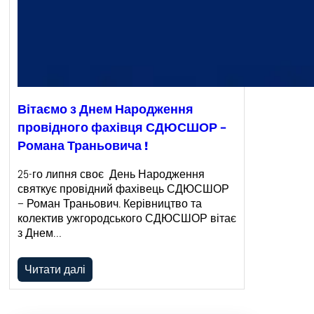
Вітаємо з Днем Народження
провідного фахівця СДЮСШОР –
Романа Траньовича !
25-го липня своє День Народження
святкує провідний фахівець СДЮСШОР
– Роман Траньович. Керівництво та
колектив ужгородського СДЮСШОР вітає
з Днем…
Читати далі