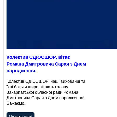
Колектив СДЮСШОР, вітає
Романа Дмитровича Сарая з Днем
народження.
Колектив СДЮСШОР, наші вихованці та
їхні батьки щиро вітають голову
Закарпатської обласної ради Романа
Дмитровича Сарая з Днем народження!
Бажаємо…
Читати далі