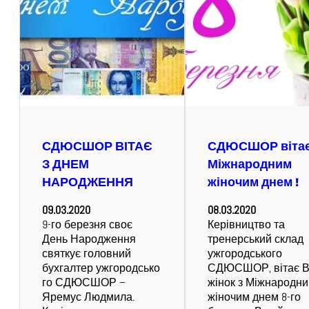
СДЮСШОР ВІТАЄ
СДЮСШОР вітає
З ДНЕМ
Міжнародним
НАРОДЖЕННЯ
жіночим днем !
09.03.2020
08.03.2020
9-го березня своє
Керівництво та
День Народження
тренерський склад
святкує головний
ужгородського
бухгалтер ужгородсько
СДЮСШОР, вітає В
го СДЮСШОР –
жінок з Міжнародн
Яремус Людмила.
жіночим днем 8-го