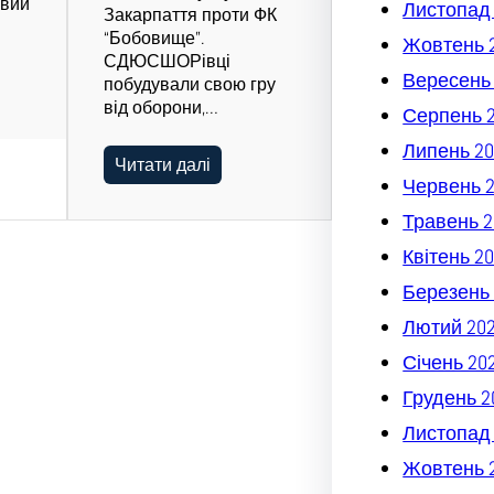
овий
Листопад
Закарпаття проти ФК
“Бобовище”.
Жовтень 
СДЮСШОРівці
Вересень
побудували свою гру
від оборони,…
Серпень 
Липень 20
Читати далі
Червень 
Травень 2
Квітень 2
Березень 
Лютий 20
Січень 20
Грудень 2
Листопад
Жовтень 