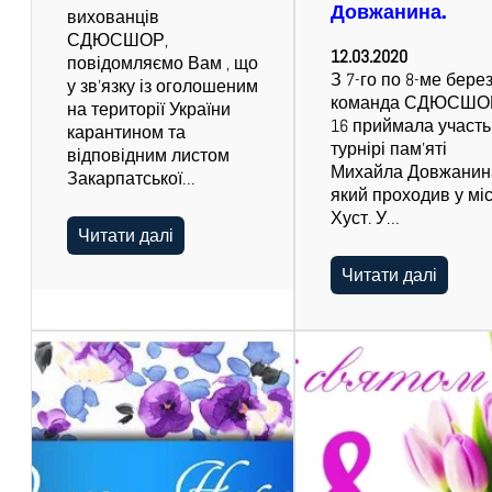
Довжанина.
вихованців
СДЮСШОР,
12.03.2020
повідомляємо Вам , що
З 7-го по 8-ме бере
у зв’язку із оголошеним
команда СДЮСШОР
на території України
16 приймала участь
карантином та
турнірі пам’яті
відповідним листом
Михайла Довжанин
Закарпатської…
який проходив у міс
Хуст. У…
Читати далі
Читати далі