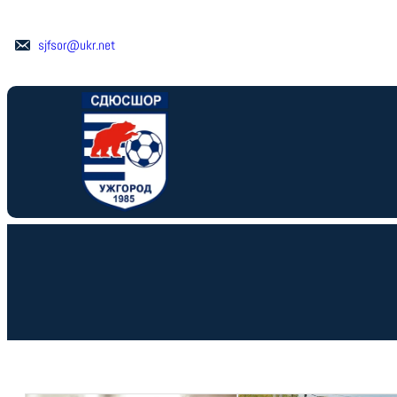
Перейти
до
sjfsor@ukr.net
вмісту