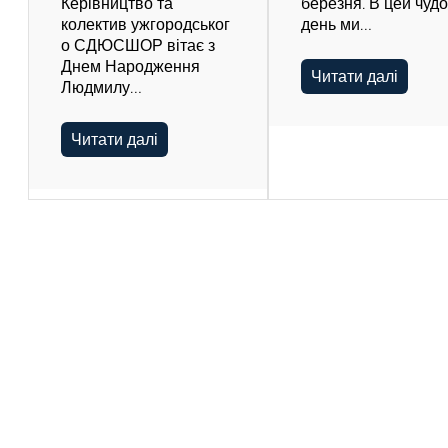
Керівництво та
березня. В цей чуд
колектив ужгородськог
день ми…
о СДЮСШОР вітає з
Днем Народження
Читати далі
Людмилу…
Читати далі