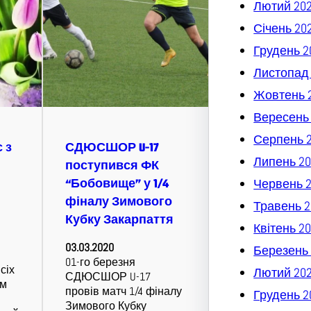
Лютий 20
Січень 20
Грудень 2
Листопад
Жовтень 
Вересень
Серпень 
 з
СДЮСШОР U-17
Липень 20
поступився ФК
“Бобовище” у 1/4
Червень 
фіналу Зимового
Травень 2
Кубку Закарпаття
Квітень 2
03.03.2020
Березень 
01-го березня
сіх
Лютий 20
СДЮСШОР U-17
им
провів матч 1/4 фіналу
Грудень 2
Зимового Кубку