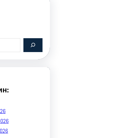
ин:
26
2026
026