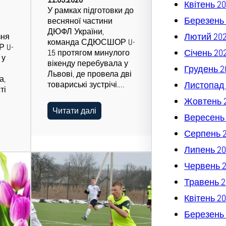
Квітень 2
У рамках підготовки до
Березень 
весняної частини
ДЮФЛ України,
Лютий 20
зня
команда СДЮСШОР U-
 U-
Січень 20
15 протягом минулого
 у
вікенду перебувала у
Грудень 2
Львові, де провела дві
а,
товариські зустрічі.…
Листопад
ті
Жовтень 
Читати далі
Вересень
Серпень 
Липень 20
Червень 
Травень 2
Квітень 2
Березень 