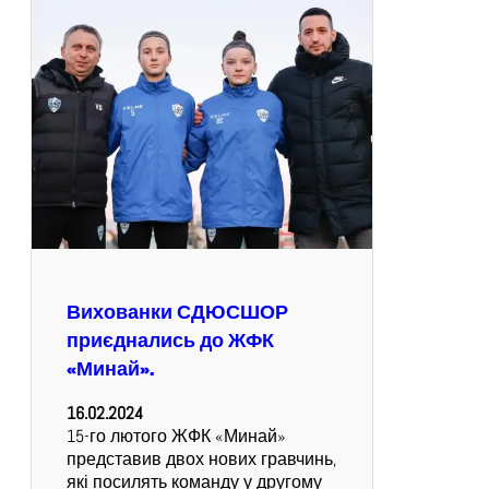
Вихованки СДЮСШОР
приєднались до ЖФК
«Минай».
16.02.2024
15-го лютого ЖФК «Минай»
представив двох нових гравчинь,
які посилять команду у другому