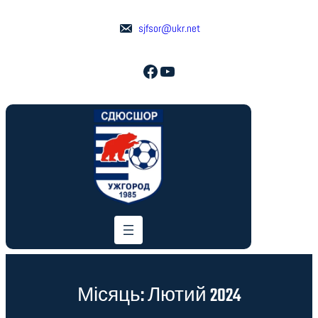
Перейти
до
sjfsor@ukr.net
вмісту
Facebook
YouTube
Місяць:
Лютий 2024