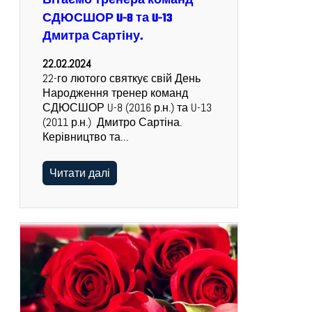
Вітаємо тренера команд
СДЮСШОР U-8 та U-13
Дмитра Сартіну.
22.02.2024
22-го лютого святкує свій День
Народження тренер команд
СДЮСШОР U-8 (2016 р.н.) та U-13
(2011 р.н.) Дмитро Сартіна.
Керівництво та…
Читати далі