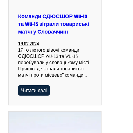
Команди СДЮСШОР WU-13
та WU-15 зіграли товариські
матчі у Словаччині
19.02.2024
17-го лютого дівочі команди
СДЮСШОР WU-13 та WU-15
перебували у словацькому місті
Пряшів, де зіграли товариські
матчі проти місцевої команди…
Читати далі