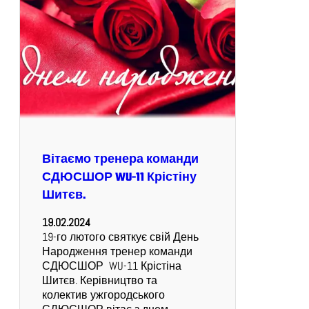
Вітаємо тренера команди
СДЮСШОР WU-11 Крістіну
Шитєв.
19.02.2024
19-го лютого святкує свій День
Народження тренер команди
СДЮСШОР WU-11 Крістіна
Шитєв. Керівництво та
колектив ужгородського