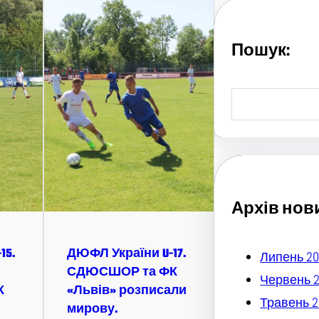
Пошук:
S
e
a
r
c
h
Архів нов
15.
ДЮФЛ України U-17.
Липень 20
СДЮСШОР та ФК
Червень 
К
«Львів» розписали
Травень 2
мирову.