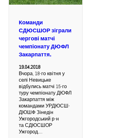
Команди
СДЮСШОР зіграли
чергові матчі
чемпіонату ДЮФЛ
Закарпаття.
19.04.2018
Вчора, 18-го квітня у
селі Невицьке
відбулись матчі 15-го
туру чемпіонату ДЮФЛ
Закарпаття між
командами УРДЮСШ-
ДЮШФ Зінедін
Ужгородський р-н
та СДЮСШОР
Ужгород.…