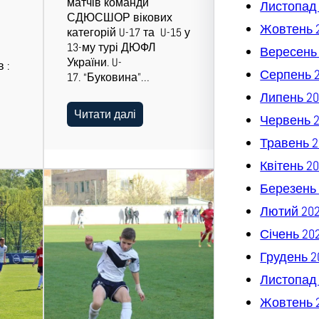
матчів команди
Листопад
СДЮСШОР вікових
Жовтень 
категорій U-17 та U-15 у
13-му турі ДЮФЛ
Вересень
України. U-
 :
Серпень 
17. “Буковина”…
Липень 20
Читати далі
Червень 
Травень 2
Квітень 2
Березень 
Лютий 20
Січень 20
Грудень 2
Листопад
Жовтень 