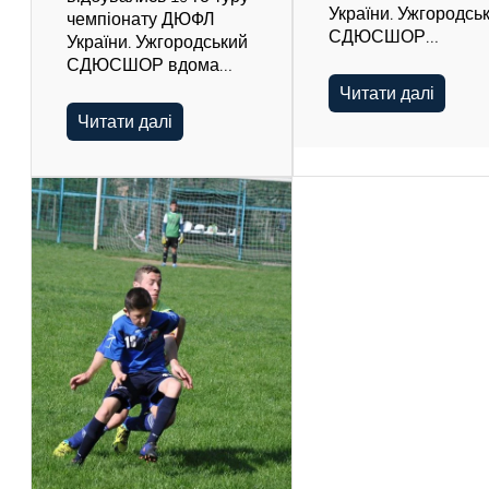
України. Ужгородсь
чемпіонату ДЮФЛ
СДЮСШОР…
України. Ужгородський
СДЮСШОР вдома…
Читати далі
Читати далі