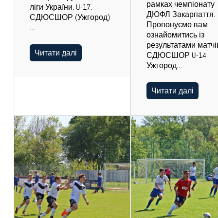
рамках чемпіонату
ліги України. U-17.
ДЮФЛ Закарпаття.
СДЮСШОР (Ужгород)
Пропонуємо вам
…
ознайомитись із
результатами матчів
Читати далі
СДЮСШОР U-14
Ужгород…
Читати далі