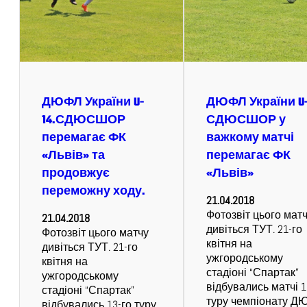
ДЮФЛ України U-
ДЮФЛ України U-
14.СДЮСШОР
СДЮСШОР у
перемагає ФК
важкому матчі
«Львів» та
перемагає ФК
продовжує
«Львів»
переможну ходу.
21.04.2018
Фотозвіт цього мат
21.04.2018
дивіться ТУТ. 21-го
Фотозвіт цього матчу
квітня на
дивіться ТУТ. 21-го
ужгородському
квітня на
стадіоні “Спартак”
ужгородському
відбувались матчі 1
стадіоні “Спартак”
туру чемпіонату Д
відбувались 13-го туру