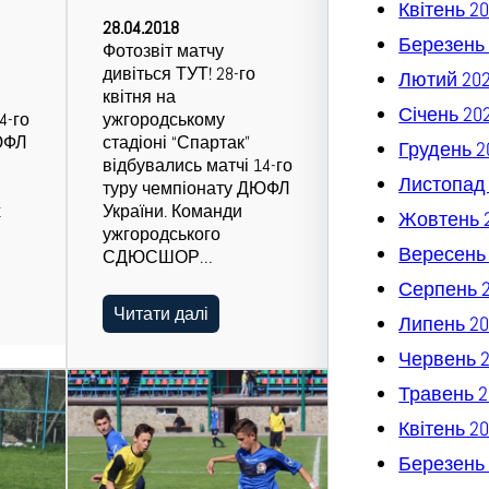
Квітень 2
28.04.2018
Березень 
Фотозвіт матчу
дивіться ТУТ! 28-го
Лютий 20
квітня на
Січень 20
4-го
ужгородському
ЮФЛ
стадіоні “Спартак”
Грудень 2
відбувались матчі 14-го
Листопад
туру чемпіонату ДЮФЛ
х
України. Команди
Жовтень 
ужгородського
Вересень
СДЮСШОР…
Серпень 
Читати далі
Липень 20
Червень 
Травень 2
Квітень 2
Березень 