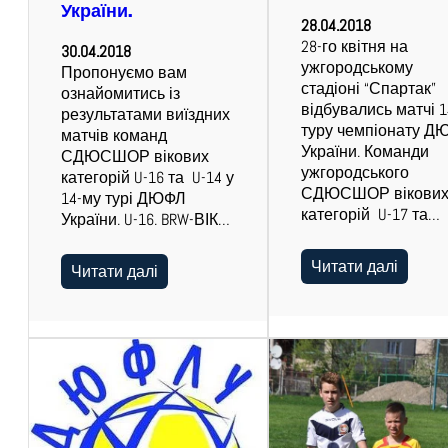
України.
28.04.2018
28-го квітня на
30.04.2018
ужгородському
Пропонуємо вам
стадіоні “Спартак”
ознайомитись із
відбувались матчі 1
результатами виїздних
туру чемпіонату Д
матчів команд
України. Команди
СДЮСШОР вікових
ужгородського
категорій U-16 та U-14 у
СДЮСШОР вікови
14-му турі ДЮФЛ
категорій U-17 та…
України. U-16. BRW-ВІК…
Читати далі
Читати далі