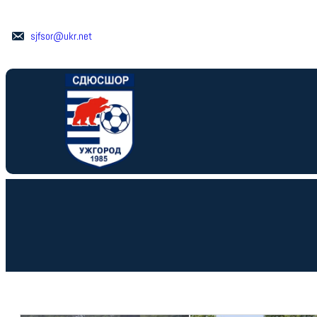
Перейти
до
sjfsor@ukr.net
вмісту