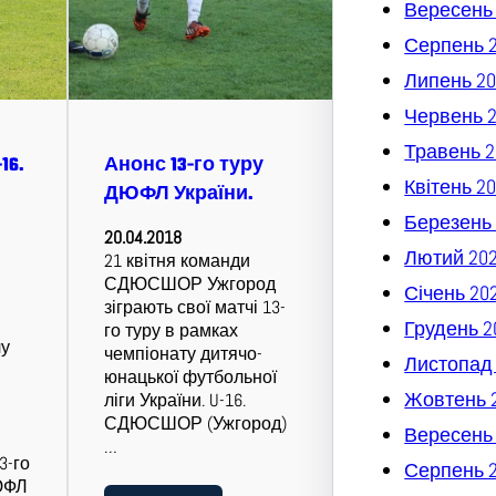
Вересень
Серпень 
Липень 20
Червень 
Травень 2
16.
Анонс 13-го туру
Квітень 2
ДЮФЛ України.
Березень 
20.04.2018
Лютий 20
21 квітня команди
СДЮСШОР Ужгород
Січень 20
зіграють свої матчі 13-
Грудень 2
го туру в рамках
чу
чемпіонату дитячо-
Листопад
юнацької футбольної
Жовтень 
ліги України. U-16.
СДЮСШОР (Ужгород)
Вересень
…
3-го
Серпень 
ЮФЛ