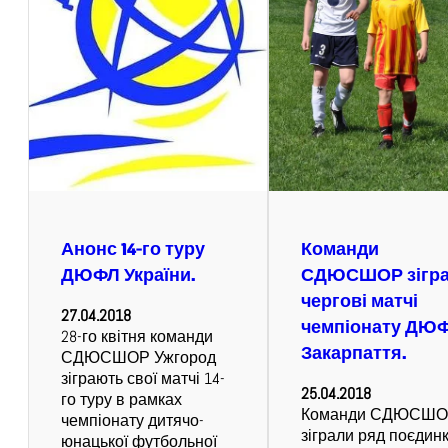
Анонс 14-го туру
Команди
ДЮФЛ України.
СДЮСШОР зігр
чергові матчі
27.04.2018
чемпіонату ДЮ
28-го квітня команди
Закарпаття.
СДЮСШОР Ужгород
зіграють свої матчі 14-
25.04.2018
го туру в рамках
Команди СДЮСШ
чемпіонату дитячо-
зіграли ряд поєдинк
юнацької футбольної