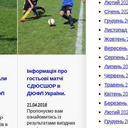
Лютий 20
Січень 20
Грудень 2
Листопад
Жовтень 
Вересень
Серпень 
Липень 20
Інформація про
Червень 
али
гостьові матчі
Травень 2
СДЮСШОР в
ФЛ
ДЮФЛ України.
Квітень 2
Березень 
21.04.2018
Пропонуємо вам
Лютий 20
ознайомитись із
ОР
Грудень 2
результатами виїздних
ів в