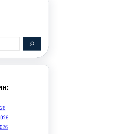
ин:
26
2026
026