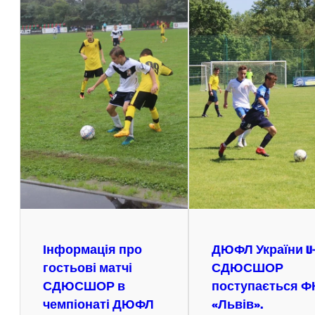
Інформація про
ДЮФЛ України U-
гостьові матчі
СДЮСШОР
СДЮСШОР в
поступається Ф
чемпіонаті ДЮФЛ
«Львів».