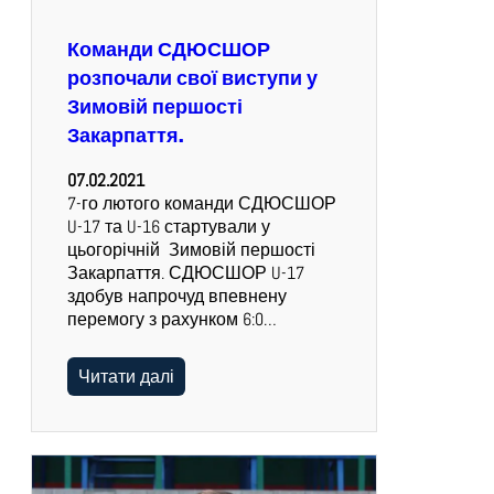
Команди СДЮСШОР
розпочали свої виступи у
Зимовій першості
Закарпаття.
07.02.2021
7-го лютого команди СДЮСШОР
U-17 та U-16 стартували у
цьогорічній Зимовій першості
Закарпаття. СДЮСШОР U-17
здобув напрочуд впевнену
перемогу з рахунком 6:0…
Читати далі