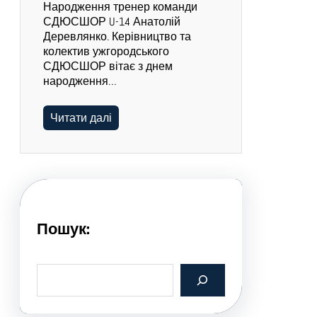
Народження тренер команди
СДЮСШОР U-14 Анатолій
Деревлянко. Керівництво та
колектив ужгородського
СДЮСШОР вітає з днем
народження…
Читати далі
Пошук:
S
e
a
r