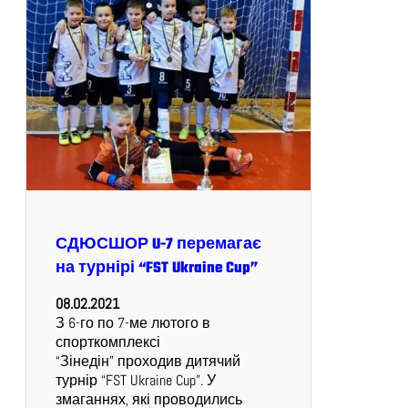
СДЮСШОР U-7 перемагає
на турнірі “FST Ukraine Cup”
08.02.2021
З 6-го по 7-ме лютого в
спорткомплексі
“Зінедін” проходив дитячий
турнір “FST Ukraine Cup”. У
змаганнях, які проводились