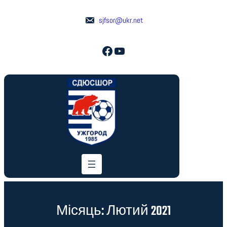
Перейти
до
sjfsor@ukr.net
вмісту
Facebook
YouTube
Місяць:
Лютий 2021