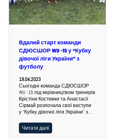
Вдалий старт команди
СДЮСШОР WU -15 у “Кубку
дівочої ліги України” з
футболу
19.04.2023
Сьогодні команда СДЮСШОР
WU -15 під керівництвом тренерів
Крістіни Костевки та Анастасії
Сірмай розпочала свої виступи
у “Кубку дівочої ліги України” з…
Читати далі