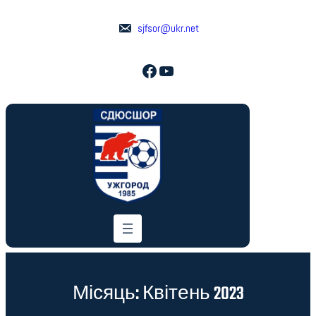
Перейти
до
sjfsor@ukr.net
вмісту
Facebook
YouTube
Місяць:
Квітень 2023