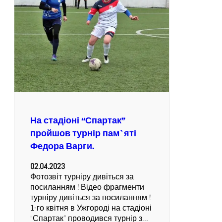
На стадіоні “Спартак”
пройшов турнір пам`яті
Федора Варги.
02.04.2023
Фотозвіт турніру дивіться за
посиланням ! Відео фрагменти
турніру дивіться за посиланням !
1-го квітня в Ужгороді на стадіоні
“Спартак” проводився турнір з…