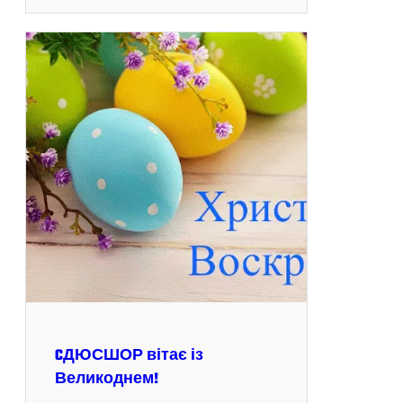
CДЮСШОР вітає із
Великоднем!