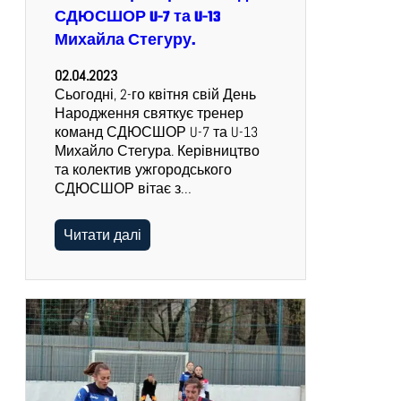
СДЮСШОР U-7 та U-13
Михайла Стегуру.
02.04.2023
Сьогодні, 2-го квітня свій День
Народження святкує тренер
команд СДЮСШОР U-7 та U-13
Михайло Стегура. Керівництво
та колектив ужгородського
СДЮСШОР вітає з…
Читати далі