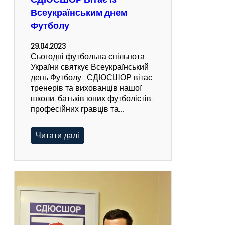
СДЮСШОР Вітає із
Всеукраїнським днем
Футболу
29.04.2023
Сьогодні футбольна спільнота
України святкує Всеукраїнський
день Футболу. СДЮСШОР вітає
тренерів та вихованців нашої
школи, батьків юних футболістів,
професійних гравців та…
Читати далі