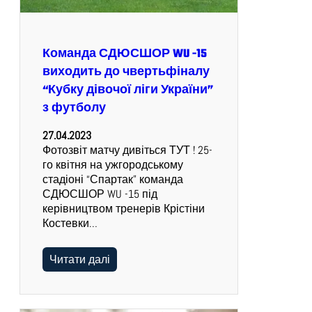
Команда СДЮСШОР WU -15
виходить до чвертьфіналу
“Кубку дівочої ліги України”
з футболу
27.04.2023
Фотозвіт матчу дивіться ТУТ ! 25-
го квітня на ужгородському
стадіоні “Спартак” команда
СДЮСШОР WU -15 під
керівництвом тренерів Крістіни
Костевки…
Читати далі