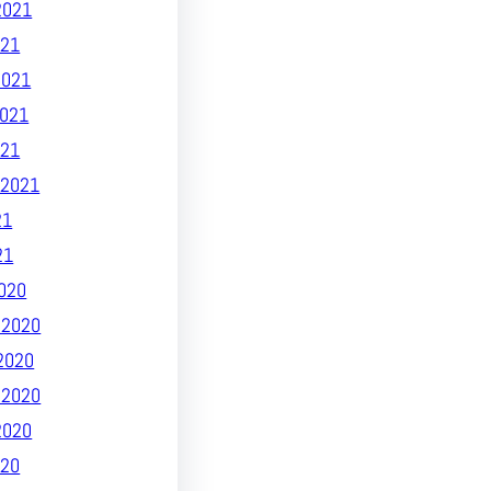
2021
21
2021
021
021
2021
21
21
020
 2020
2020
 2020
2020
20