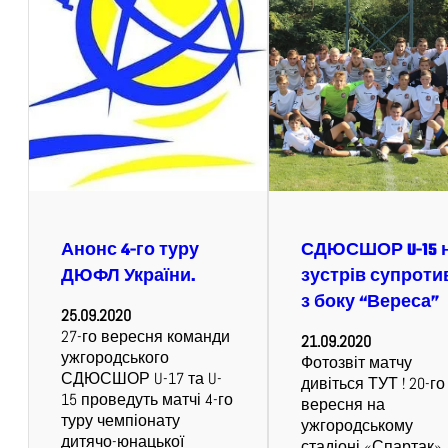
Анонс 4-го туру
СДЮСШОР U-15 
ДЮФЛ України.
зустрів супроти
з боку “Вереса”
25.09.2020
27-го вересня команди
21.09.2020
ужгородського
Фотозвіт матчу
СДЮСШОР U-17 та U-
дивіться ТУТ ! 20-го
15 проведуть матчі 4-го
вересня на
туру чемпіонату
ужгородському
дитячо-юнацької
стадіоні «Спартак»