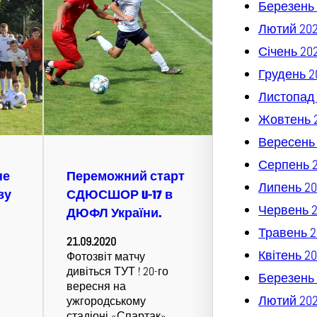
Березень 
Лютий 20
Січень 20
Грудень 2
Листопад
Жовтень 
Вересень
Серпень 
не
Переможний старт
Липень 20
ву
СДЮСШОР U-17 в
Червень 
ДЮФЛ України.
Травень 2
21.09.2020
Квітень 2
Фотозвіт матчу
дивіться ТУТ ! 20-го
Березень 
вересня на
Лютий 20
ужгородському
стадіоні «Спартак»