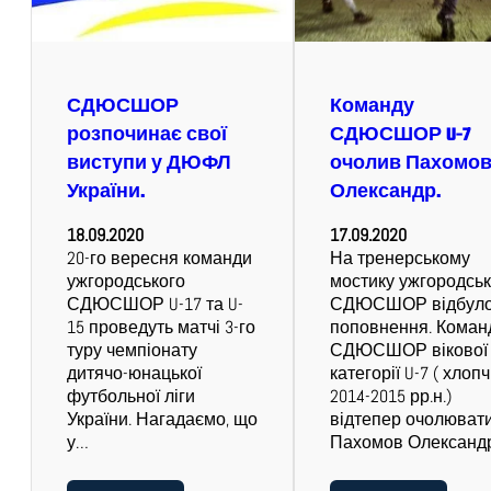
СДЮСШОР
Команду
розпочинає свої
СДЮСШОР U-7
виступи у ДЮФЛ
очолив Пахомо
України.
Олександр.
18.09.2020
17.09.2020
20-го вересня команди
На тренерському
ужгородського
мостику ужгородськ
СДЮСШОР U-17 та U-
СДЮСШОР відбуло
15 проведуть матчі 3-го
поповнення. Коман
туру чемпіонату
СДЮСШОР вікової
дитячо-юнацької
категорії U-7 ( хлоп
футбольної ліги
2014-2015 рр.н.)
України. Нагадаємо, що
відтепер очолюват
у…
Пахомов Олександ