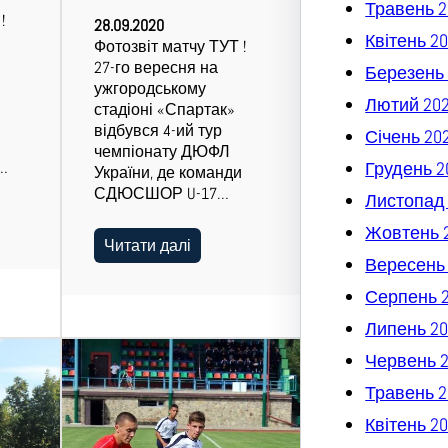
Травень 2
 !
28.09.2020
Квітень 2
Фотозвіт матчу ТУТ !
27-го вересня на
Березень 
ужгородському
Лютий 20
стадіоні «Спартак»
відбувся 4-ий тур
Січень 20
и
чемпіонату ДЮФЛ
…
Грудень 2
України, де команди
СДЮСШОР U-17…
Листопад
Жовтень 
Читати далі
Вересень
Серпень 
Липень 20
Червень 
Травень 2
Квітень 2