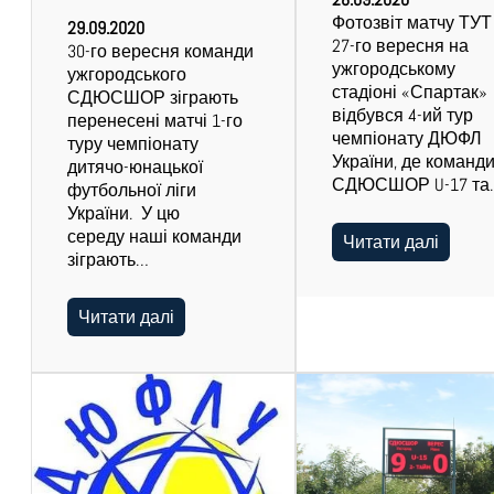
Фотозвіт матчу ТУТ
29.09.2020
27-го вересня на
30-го вересня команди
ужгородському
ужгородського
стадіоні «Спартак»
СДЮСШОР зіграють
відбувся 4-ий тур
перенесені матчі 1-го
чемпіонату ДЮФЛ
туру чемпіонату
України, де команд
дитячо-юнацької
СДЮСШОР U-17 та
футбольної ліги
України. У цю
середу наші команди
Читати далі
зіграють…
Читати далі