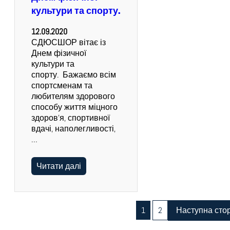
культури та спорту.
12.09.2020
СДЮСШОР вітає із
Днем фізичної
культури та
спорту. Бажаємо всім
спортсменам та
любителям здорового
способу життя міцного
здоров’я, спортивної
вдачі, наполегливості,
…
Читати далі
1
2
Наступна стор