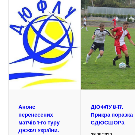
Анонс
ДЮФЛУ U-17.
перенесених
Прикра поразка
матчів 1-го туру
СДЮСШОРа
ДЮФЛ України.
28.09.2020