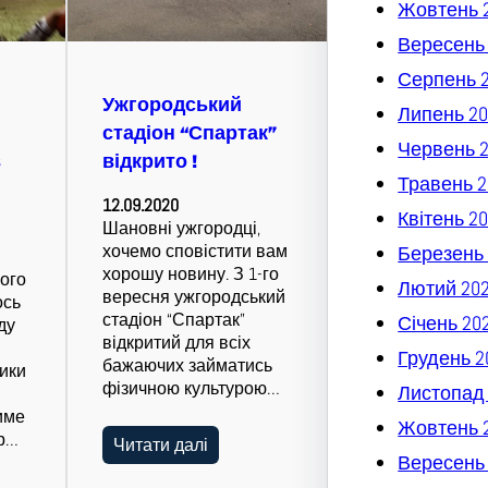
Жовтень 
Вересень
Серпень 
Ужгородський
Липень 20
стадіон “Спартак”
Червень 
в
відкрито !
Травень 2
12.09.2020
Квітень 2
Шановні ужгородці,
хочемо сповістити вам
Березень 
хорошу новину. З 1-го
ого
Лютий 20
вересня ужгородський
сь
стадіон “Спартак”
Січень 20
ду
відкритий для всіх
Грудень 2
бажаючих займатись
чики
фізичною культурою…
Листопад
име
Жовтень 
р…
Читати далі
Вересень