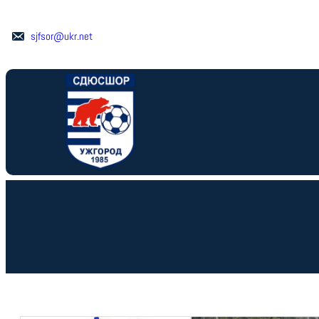
Перейти
до
sjfsor@ukr.net
вмісту