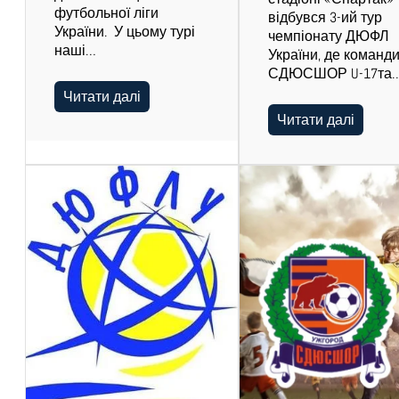
футбольної ліги
відбувся 3-ий тур
України. У цьому турі
чемпіонату ДЮФЛ
наші…
України, де команд
СДЮСШОР U-17та
Читати далі
Читати далі