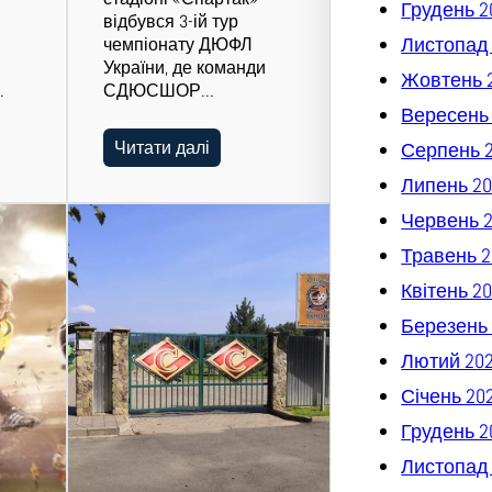
Грудень 2
відбувся 3-ій тур
Листопад
чемпіонату ДЮФЛ
и
України, де команди
Жовтень 
…
СДЮСШОР…
Вересень
Читати далі
Серпень 
Липень 20
Червень 
Травень 2
Квітень 2
Березень 
Лютий 20
Січень 20
Грудень 2
Листопад