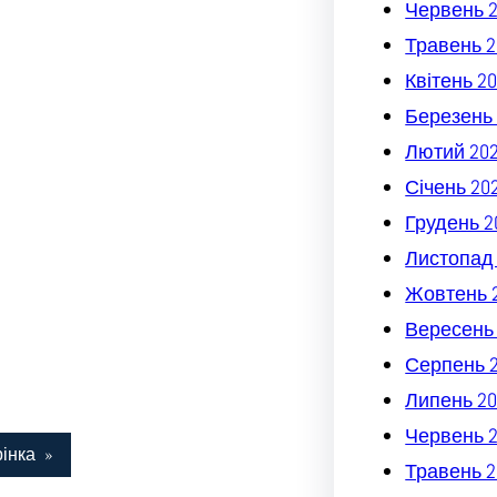
Червень 
Травень 2
Квітень 2
Березень 
Лютий 20
Січень 20
Грудень 2
Листопад
Жовтень 
Вересень
Серпень 
Липень 20
Червень 
інка
»
Травень 2