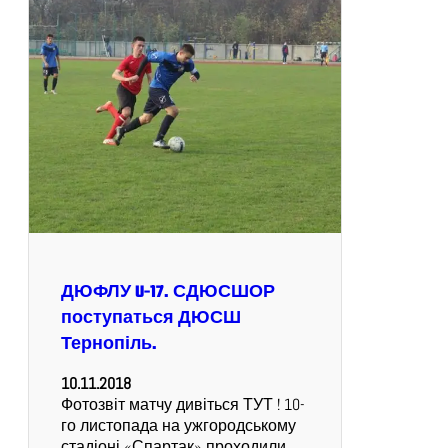
ДЮФЛУ U-17. СДЮСШОР
поступаться ДЮСШ
Тернопіль.
10.11.2018
Фотозвіт матчу дивіться ТУТ ! 10-
го листопада на ужгородському
стадіоні «Спартак» проходили