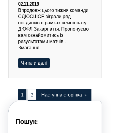
02.11.2018
Впродовж цього тижня команди
СДЮСШОР зіграли ряд
поєдинків в рамках чемпіонату
ДЮФЛ Закарпаття. Пропонуємо
вам ознайомитись із
результатами матчів :
Змагання…
Читати далі
1
2
Наступна сторінка
»
Пошук: