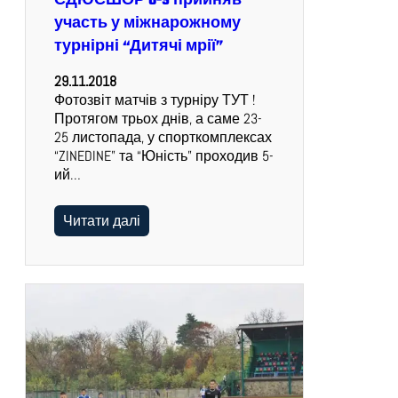
СДЮСШОР U-9 прийняв
участь у міжнарожному
турнірні “Дитячі мрії”
29.11.2018
Фотозвіт матчів з турніру ТУТ !
Протягом трьох днів, а саме 23-
25 листопада, у спорткомплексах
“ZINEDINE” та “Юність” проходив 5-
ий…
Читати далі