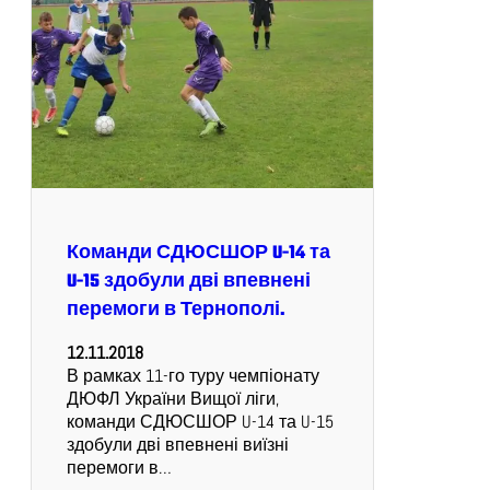
Команди СДЮСШОР U-14 та
U-15 здобули дві впевнені
перемоги в Тернополі.
12.11.2018
В рамках 11-го туру чемпіонату
ДЮФЛ України Вищої ліги,
команди СДЮСШОР U-14 та U-15
здобули дві впевнені виїзні
перемоги в…