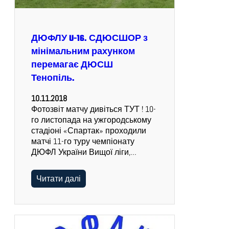
ДЮФЛУ U-16. СДЮСШОР з
мінімальним рахунком
перемагає ДЮСШ
Тенопіль.
10.11.2018
Фотозвіт матчу дивіться ТУТ ! 10-
го листопада на ужгородському
стадіоні «Спартак» проходили
матчі 11-го туру чемпіонату
ДЮФЛ України Вищої ліги,…
Читати далі