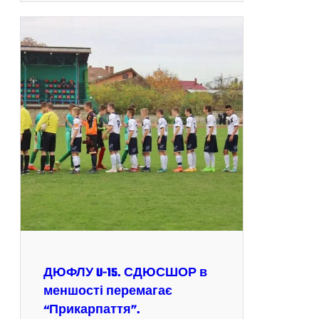
ДЮФЛУ U-15. СДЮСШОР в
меншості перемагає
“Прикарпаття”.