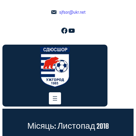
Перейти
до
sjfsor@ukr.net
вмісту
Facebook
YouTube
Місяць:
Листопад 2018