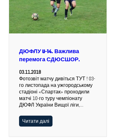
ДЮФЛУ U-14. Важлива
перемога СДЮСШОР.
03.11.2018
Фотозвіт матчу дивіться ТУТ ! 03-
го листопада на ужгородському
стадіоні «Спартак» проходили
матчі 10-го туру чемпіонату
ДЮФЛ України Вищої ліги,…
Читати далі