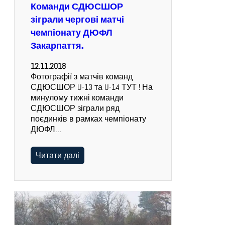
Команди СДЮСШОР
зіграли чергові матчі
чемпіонату ДЮФЛ
Закарпаття.
12.11.2018
Фотографії з матчів команд
СДЮСШОР U-13 та U-14 ТУТ ! На
минулому тижні команди
СДЮСШОР зіграли ряд
поєдинків в рамках чемпіонату
ДЮФЛ…
Читати далі