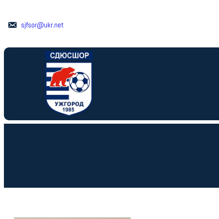
Перейти
до
sjfsor@ukr.net
вмісту