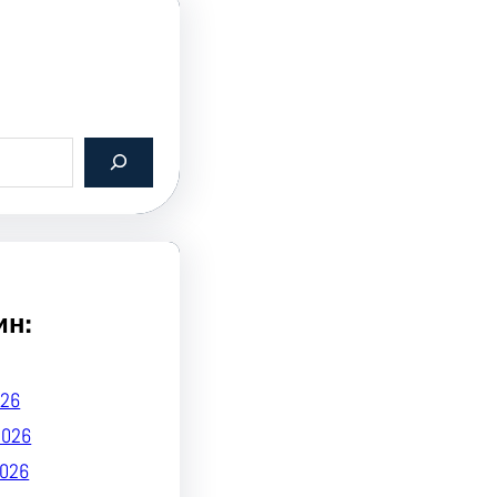
ин:
26
2026
026