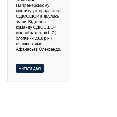
На тренерському
мостику ужгородського
СДЮСШОР відбулись
зміни. Відтепер
команду СДЮСШОР
вікової категорії U-7 (
хлопчики 2018 р.н.)
очолюватиме
Афанасьєв Олександр.
…
Читати далі